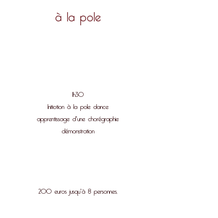
à la pole
1h30
Initiotion à la pole dance
apprentissage d'une chorégraphie
démonstration
200 euros jusqu'à 8 personnes,
Au-delà 20 euros par personne supplémentaire